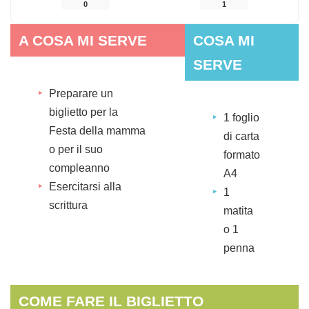
0
1
A COSA MI SERVE
COSA MI
SERVE
Preparare un
biglietto per la
1 foglio
Festa della mamma
di carta
o per il suo
formato
compleanno
A4
Esercitarsi alla
1
scrittura
matita
o 1
penna
COME FARE IL BIGLIETTO