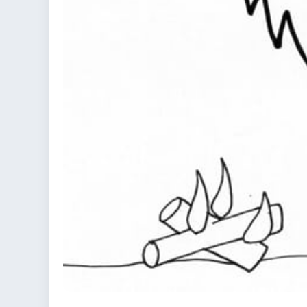
colorare
Indovinelli per bambini
Supereroi da colorare
DIsegni di Avengers da
colorare
Disegni per il catechismo
Disegni Kawaii da
colorare