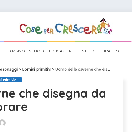
HI
BAMBINO
SCUOLA
EDUCAZIONE
FESTE
CULTURA
RICETTE
ersonaggi
>
Uomini primitivi
>
Uomo delle caverne che disegna da colorare
 primitivi
rne che disegna da
orare