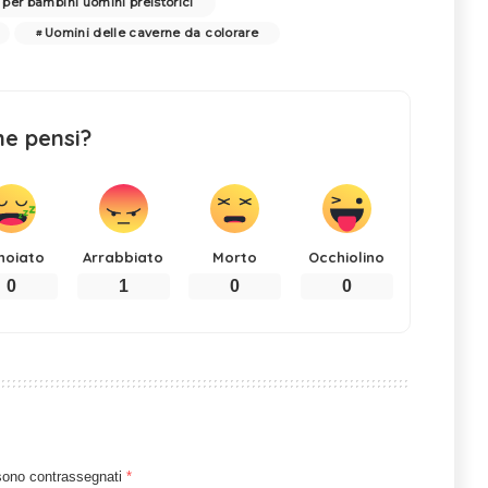
 per bambini uomini preistorici
Uomini delle caverne da colorare
ne pensi?
noiato
Arrabbiato
Morto
Occhiolino
0
1
0
0
 sono contrassegnati
*