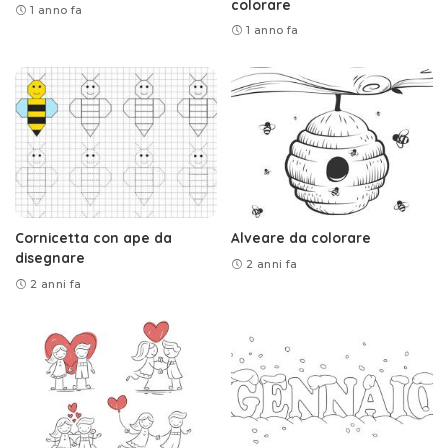
colorare
1 anno fa
1 anno fa
Cornicetta con ape da
Alveare da colorare
disegnare
2 anni fa
2 anni fa