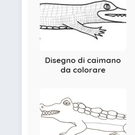
colorare
Indovinelli per bambini
Supereroi da colorare
DIsegni di Avengers da
colorare
Disegni per il catechismo
Disegni Kawaii da
colorare
Disegno di caimano
da colorare