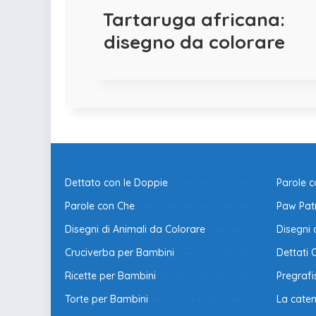
Tartaruga africana:
disegno da colorare
Dettato con le Doppie
Parole 
Parole con Che
Paw Patr
Disegni di Animali da Colorare
Disegni 
Cruciverba per Bambini
Dettati 
Ricette per Bambini
Pregraf
Torte per Bambini
La cate