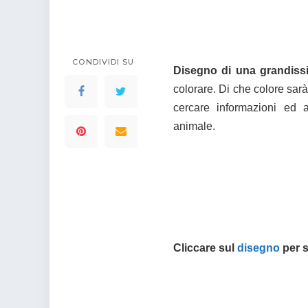
colorare
Indovinelli per bambini
Supereroi da colorare
DIsegni di Avengers da
colorare
CONDIVIDI SU
Disegno di una grandissi
Disegni per il catechismo
colorare. Di che colore sa
Disegni Kawaii da
cercare informazioni ed 
colorare
animale.
Cliccare sul
disegno
per s