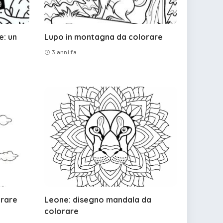
e: un
Lupo in montagna da colorare
3 anni fa
orare
Leone: disegno mandala da
colorare