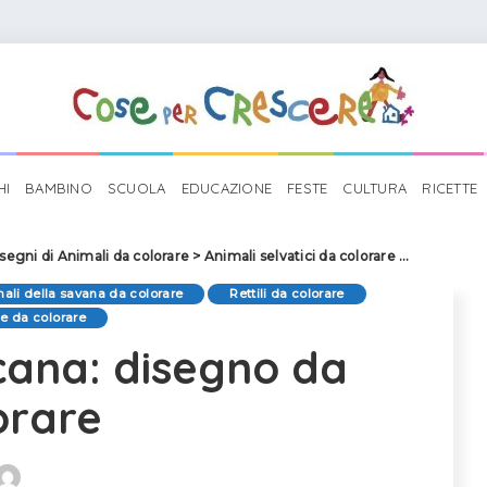
HI
BAMBINO
SCUOLA
EDUCAZIONE
FESTE
CULTURA
RICETTE
segni di Animali da colorare
>
Animali selvatici da colorare
>
Tartaruga a
mali della savana da colorare
Rettili da colorare
e da colorare
cana: disegno da
orare