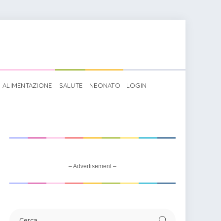
ALIMENTAZIONE
SALUTE
NEONATO
LOGIN
fricana: disegno da colorare
– Advertisement –