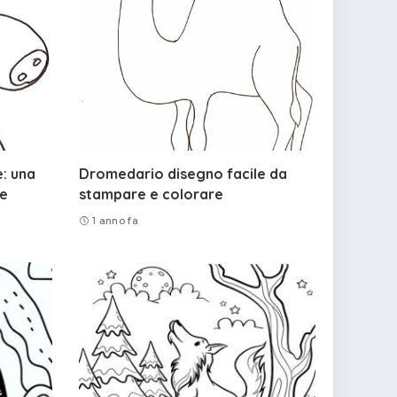
: una
Dromedario disegno facile da
re
stampare e colorare
1 anno fa