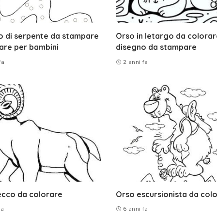
o di serpente da stampare
Orso in letargo da colorar
are per bambini
disegno da stampare
fa
2 anni fa
cco da colorare
Orso escursionista da col
fa
6 anni fa