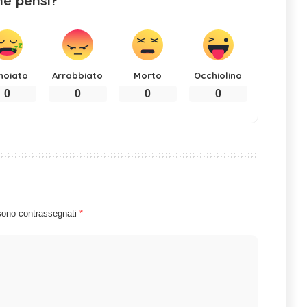
ne pensi?
noiato
Arrabbiato
Morto
Occhiolino
0
0
0
0
 sono contrassegnati
*