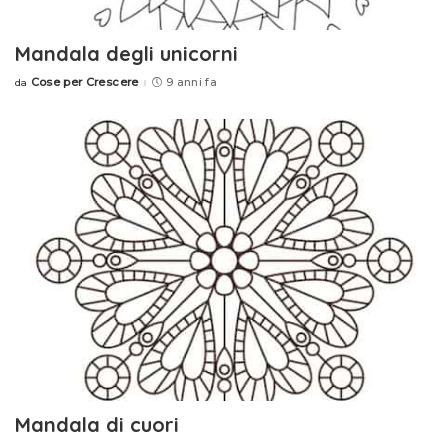
Mandala degli unicorni
Cose per Crescere
9 anni fa
da
Posted
by
Mandala di cuori