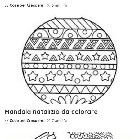
Cose per Crescere
6 anni fa
da
Posted
by
Mandala natalizio da colorare
Cose per Crescere
7 anni fa
da
Posted
by