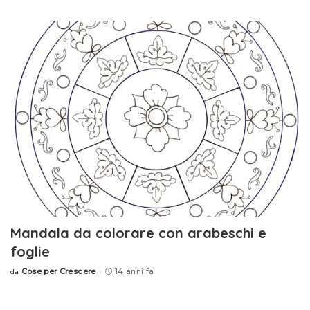
by
Mandala da colorare con arabeschi e
foglie
Cose per Crescere
14 anni fa
da
Posted
by