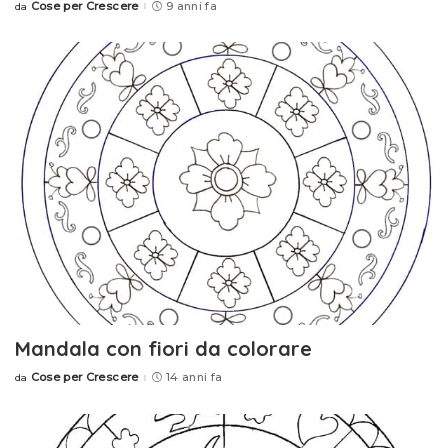
Cose per Crescere
9 anni fa
da
Posted
by
Mandala con fiori da colorare
Cose per Crescere
14 anni fa
da
Posted
by