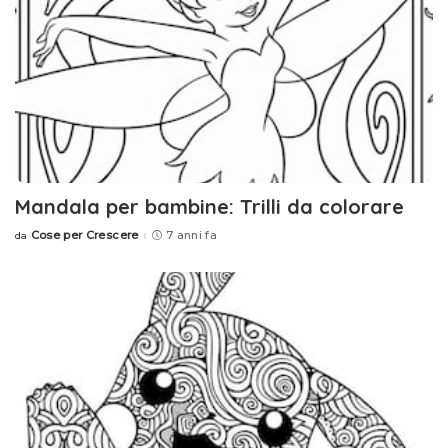
Mandala per bambine: Trilli da colorare
Cose per Crescere
7 anni fa
da
Posted
by