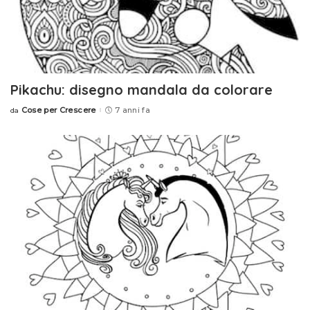
Pikachu: disegno mandala da colorare
Cose per Crescere
7 anni fa
da
Posted
by