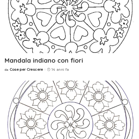
Mandala indiano con fiori
Cose per Crescere
14 anni fa
da
Posted
by