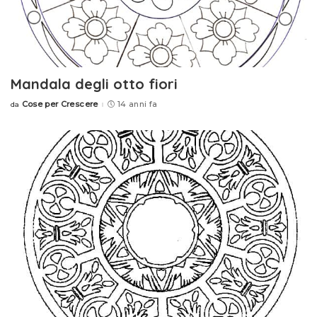
Mandala degli otto fiori
Cose per Crescere
14 anni fa
da
Posted
by