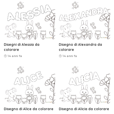
Disegni di Alessia da
Disegno di Alexandra da
colorare
colorare
14 anni fa
14 anni fa
Disegno di Alice da colorare
Disegno di Alicia da colorare