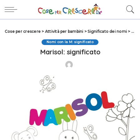
Cose per crescere
>
Attività per bambini
>
Significato dei nomi
>
Nomi
Nomi con la M: significato
Marisol: significato