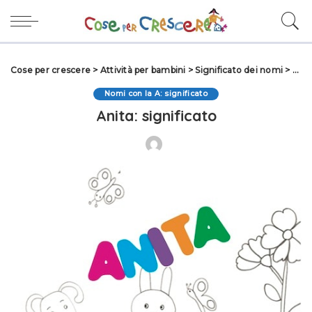
Cose per crescere
>
Attività per bambini
>
Significato dei nomi
>
Nomi
Nomi con la A: significato
Anita: significato