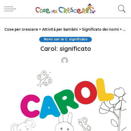
Cose per crescere
>
Attività per bambini
>
Significato dei nomi
>
Nomi
Nomi con la C: significato
Carol: significato