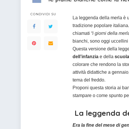
colorare
Indovinelli per bambini
Supereroi da colorare
CONDIVIDI SU
La leggenda della merla è un
DIsegni di Avengers da
tradizione popolare italiana
colorare
chiamati
“i giorni della merl
Disegni per il catechismo
bianchi, sono oggi uccellin
Disegni Kawaii da
Questa versione della legg
colorare
dell’infanzia
e della
scuola
colorare che rendono la stor
attività didattiche a gennaio,
tema del freddo.
Proponi questa storia ai ba
stampare o come spunto per 
La leggenda de
Era la fine del mese di g