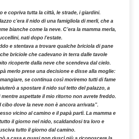
 copriva tutta la città, le strade, i giardini.
azzo c’era il nido di una famigliola di merli, che a
ume bianche come la neve. C’era la mamma merla,
uccellini, nati dopo l’estate.
reddo e stentava a trovare qualche briciola di pane
che briciole che cadevano in terra dalle tavole
ito ricoperte dalla neve che scendeva dal cielo.
pà merlo prese una decisione e disse alla moglie:
 mangiare, se continua così moriremo tutti di fame
aiuterò a spostare il nido sul tetto del palazzo, a
 mentre aspettate il mio ritorno non avrete freddo.
il cibo dove la neve non è ancora arrivata”.
u messo vicino al camino e il papà partì. La mamma e
tutto il giorno nel nido, scaldandosi tra loro e
sciva tutto il giorno dal camino.
rnò a casa e quasi non riuscì più a riconoscere la