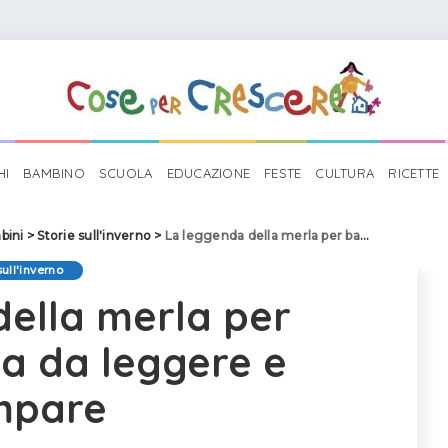
HI
BAMBINO
SCUOLA
EDUCAZIONE
FESTE
CULTURA
RICETTE
bini
>
Storie sull'inverno
>
La leggenda della merla per bambini: storia da leggere e stampare
sull'inverno
della merla per
ia da leggere e
mpare