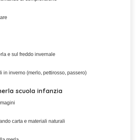
rare
erla e sul freddo invernale
i in inverno (merlo, pettirosso, passero)
erla scuola infanzia
mmagini
ndo carta e materiali naturali
lla merla