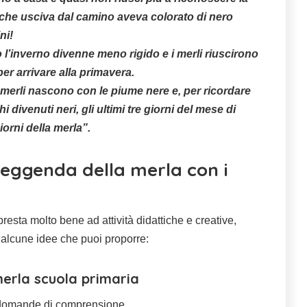
o che usciva dal camino aveva colorato di nero
ni!
 l’inverno divenne meno rigido e i merli riuscirono
per arrivare alla primavera.
i merli nascono con le piume nere e, per ricordare
hi divenuti neri, gli ultimi tre giorni del mese di
iorni della merla”.
leggenda della merla con i
resta molto bene ad attività didattiche e creative,
 alcune idee che puoi proporre:
erla scuola primaria
n domande di comprensione