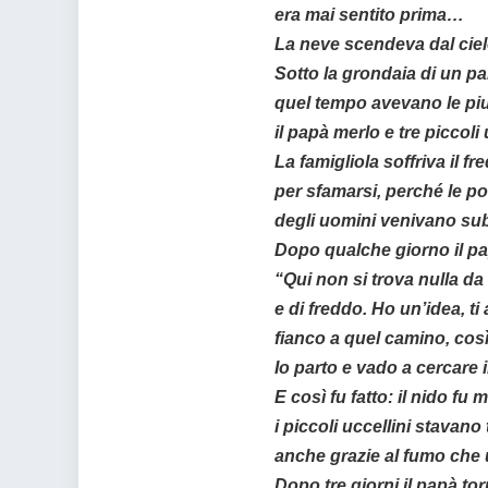
era mai sentito prima…
La neve scendeva dal cielo e
Sotto la grondaia di un pal
quel tempo avevano le pi
il papà merlo e tre piccoli 
La famigliola soffriva il f
per sfamarsi, perché le po
degli uomini venivano sub
Dopo qualche giorno il pa
“Qui non si trova nulla da
e di freddo. Ho un’idea, ti 
fianco a quel camino, così
Io parto e vado a cercare 
E così fu fatto: il nido f
i piccoli uccellini stavano 
anche grazie al fumo che u
Dopo tre giorni il papà to