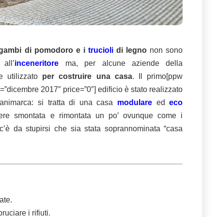
i gambi di pomodoro e i
trucioli
di legno
non sono
all’
inceneritore
ma, per alcune aziende della
e utilizzato
per costruire una casa
. Il primo[ppw
”dicembre 2017″ price=”0″] edificio è stato realizzato
animarca: si tratta di una casa
modulare
ed
eco
re smontata e rimontata un po’ ovunque come i
c’è da stupirsi che sia stata soprannominata “casa
iate.
uciare i rifiuti.