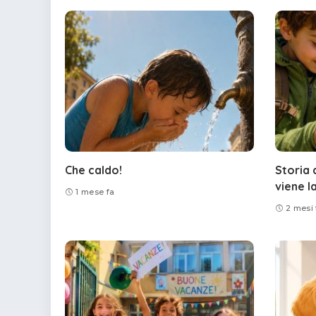
Che caldo!
Storia 
viene l
1 mese fa
2 mesi 