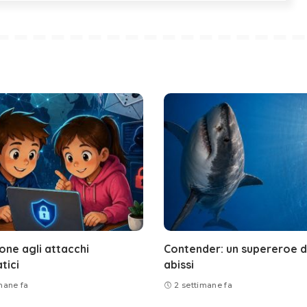
one agli attacchi
Contender: un supereroe d
tici
abissi
mane fa
2 settimane fa