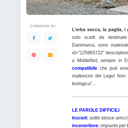
colorare
Indovinelli per bambini
Supereroi da colorare
DIsegni di Avengers da
colorare
CONDIVIDI SU
L’erba secca, la paglia, 
Disegni per il catechismo
solo scarti da destinare 
Disegni Kawaii da
Danimarca, sono material
colorare
id=”125865722″ description=
a Middelfart, sempre in D
compatibile
che può esse
mattoncini del Lego! Non 
biologica”…
LE PAROLE DIFFICILI
trucioli:
sottili strisce arricc
inceneritore:
impianto per br