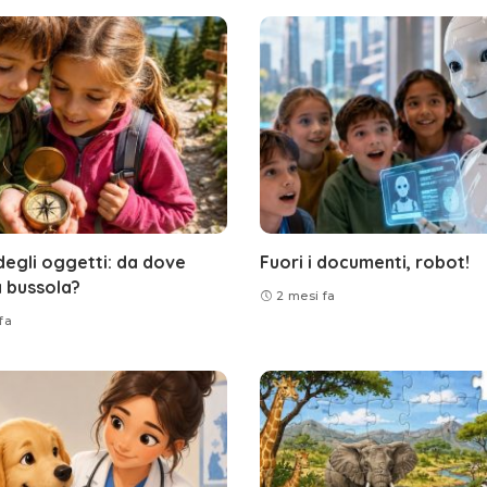
degli oggetti: da dove
Fuori i documenti, robot!
a bussola?
2 mesi fa
fa