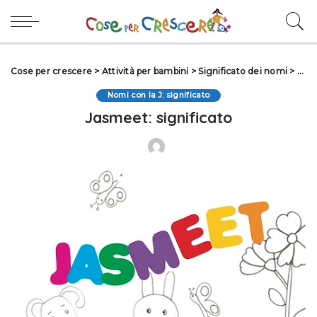
Cose per crescere
>
Attività per bambini
>
Significato dei nomi
>
Nomi
Nomi con la J: significato
Jasmeet: significato