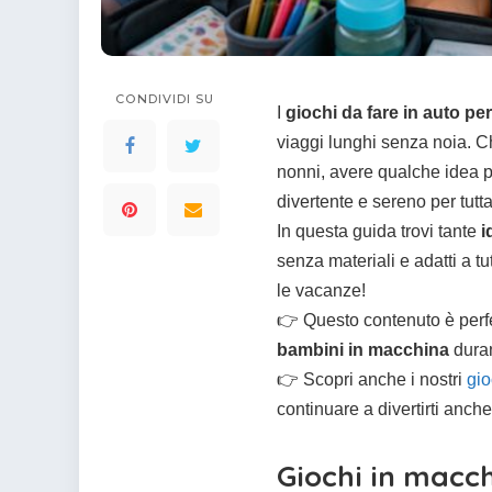
colorare
Indovinelli per bambini
Supereroi da colorare
DIsegni di Avengers da
colorare
CONDIVIDI SU
I
giochi da fare in auto pe
Disegni per il catechismo
viaggi lunghi senza noia. Che
Disegni Kawaii da
nonni, avere qualche idea p
colorare
divertente e sereno per tutta
In questa guida trovi tante
i
senza materiali e adatti a tut
le vacanze!
👉 Questo contenuto è perfe
bambini in macchina
duran
👉 Scopri anche i nostri
gio
continuare a divertirti anche
Giochi in macc