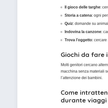
Il gioco delle targhe
: ce
Storia a catena
: ogni pe
Quiz
: domande su animali
Indovina la canzone
: c
Trova l’oggetto
: cercare
Giochi da fare 
Molti genitori cercano altern
macchina senza materiali so
l’attenzione dei bambini.
Come intratten
durante viaggi