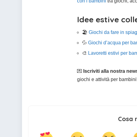
con i bambini
tra giochi, acc
Idee estive col
🏖
Giochi da fare in spia
💦
Giochi d’acqua per ba
🎨
Lavoretti estivi per ba
💌
Iscriviti alla nostra new
giochi e attività per bambini
Cosa 