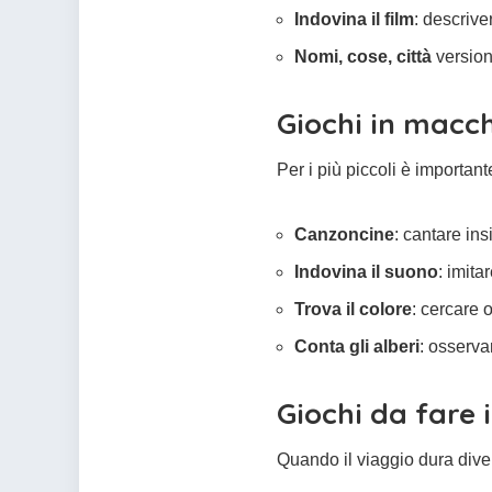
Indovina il film
: descriver
Nomi, cose, città
version
Giochi in macch
Per i più piccoli è important
Canzoncine
: cantare in
Indovina il suono
: imita
Trova il colore
: cercare 
Conta gli alberi
: osserva
Giochi da fare 
Quando il viaggio dura diver