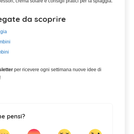
essori, crema solare e consigli pratici per la spiaggia.
legate da scoprire
ggia
mbini
mbini
sletter
per ricevere ogni settimana nuove idee di
!
ne pensi?