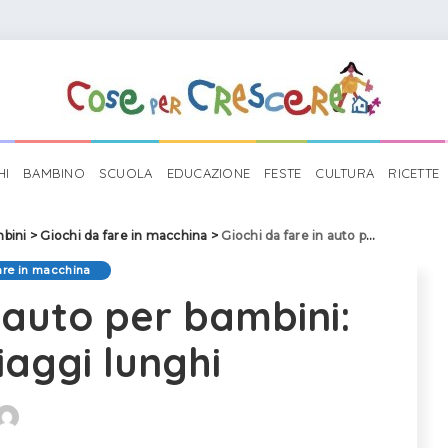
HI
BAMBINO
SCUOLA
EDUCAZIONE
FESTE
CULTURA
RICETTE
mbini
>
Giochi da fare in macchina
>
Giochi da fare in auto per bambini: idee per viaggi lunghi
are in macchina
n auto per bambini:
iaggi lunghi