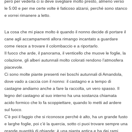
però per vederla ci si deve svegliare molto presto, almeno verso
le 5:00 e per me certe volte è faticoso alzarsi, perché sono stanco
e vorrei rimanere a letto.
La cosa che mi piace molto è quando il nonno decide di portare il
cane agli accampamenti allora rimango incantato a guardare
come riesce a trovare il colombaccio e a riportarlo.
Il fuoco che arde, il panorama, il venticello che muove le foglie, la
colazione, gli alberi autunnali molto colorati rendono l’atmosfera
piacevole.
Ci sono molte piante presenti nei boschi autunnali di Amandola,
dove vado a caccia con il nonno: il castagno e a tempo di
castagne andiamo anche a fare la raccolta, un vero spasso. Il
legno del castagno al suo interno ha una sostanza chiamata
acido formico che lo fa scoppiettare, quando lo metti ad ardere
sul fuoco.
C’è poi il faggio che si riconosce perché è alto, ha un grande fusto
e larghe foglie, poi c’è la quercia, sotto ci puoi trovare sempre una
grande quantità di ghiande; è una pianta antica e ha dei rami