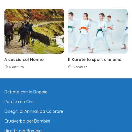
A caccia col Nonno
Il Karate lo sport che amo
6 anni fa
6 anni fa
Dettato con le Doppie
Parole con Che
Disegni di Animali da Colorare
Cruciverba per Bambini
Ricette per Bambini