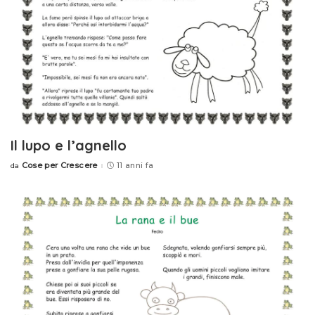
Il lupo e l’agnello
Cose per Crescere
11 anni fa
da
Posted
by