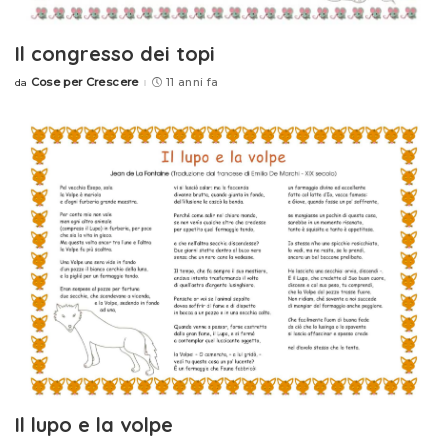
Il congresso dei topi
Cose per Crescere
11 anni fa
da
Posted
by
Il lupo e la volpe