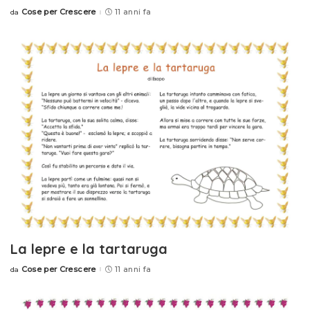
Cose per Crescere
11 anni fa
da
Posted
by
La lepre e la tartaruga
Cose per Crescere
11 anni fa
da
Posted
by