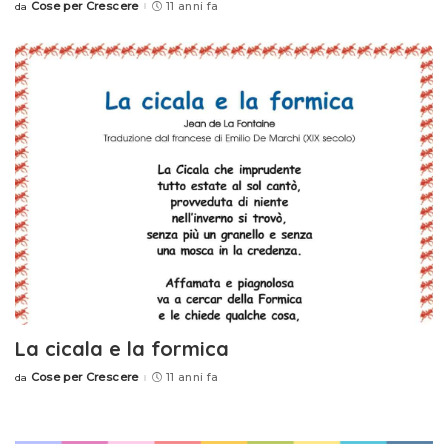
Cose per Crescere
11 anni fa
da
Posted
by
La cicala e la formica
Cose per Crescere
11 anni fa
da
Posted
by