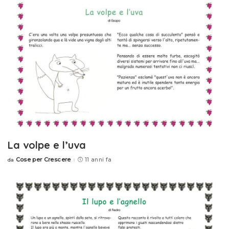
La volpe e l’uva
Cose per Crescere
11 anni fa
da
Posted
by