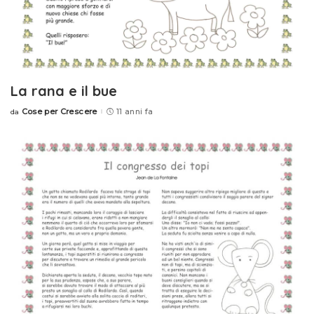
La rana e il bue
Cose per Crescere
11 anni fa
da
Posted
by