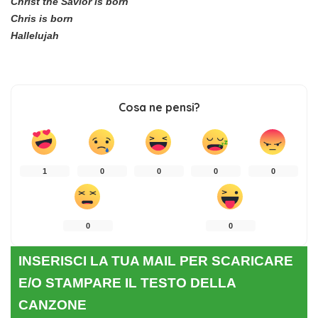
Christ the Savior is born
Chris is born
Hallelujah
Cosa ne pensi?
1
0
0
0
0
0
0
INSERISCI LA TUA MAIL PER SCARICARE
E/O STAMPARE IL TESTO DELLA
CANZONE