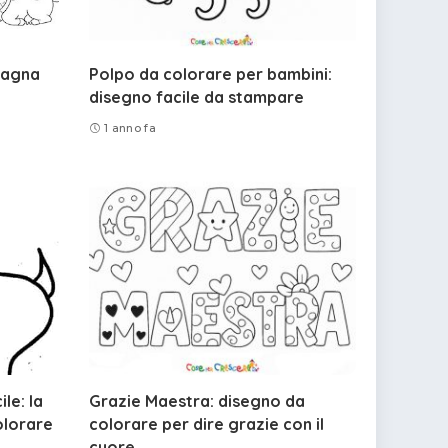
tagna
Polpo da colorare per bambini:
disegno facile da stampare
1 anno fa
le: la
Grazie Maestra: disegno da
olorare
colorare per dire grazie con il
cuore