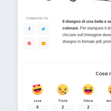
colorare
Indovinelli per bambini
Supereroi da colorare
DIsegni di Avengers da
CONDIVIDI SU
Il disegno di una bella e
colorare
colorare.
Per stampare il di
Disegni per il catechismo
cliccare sull’immagine dove 
Disegni Kawaii da
disegno in formato pdf, pro
colorare
Cosa 
Love
Triste
Felice
An
6
2
2