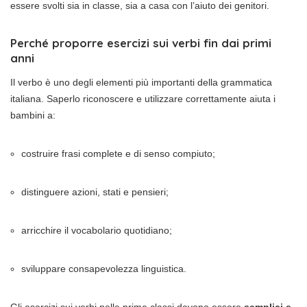
essere svolti sia in classe, sia a casa con l’aiuto dei genitori.
Perché proporre esercizi sui verbi fin dai primi
anni
Il verbo è uno degli elementi più importanti della grammatica
italiana. Saperlo riconoscere e utilizzare correttamente aiuta i
bambini a:
costruire frasi complete e di senso compiuto;
distinguere azioni, stati e pensieri;
arricchire il vocabolario quotidiano;
sviluppare consapevolezza linguistica.
Gli esercizi sui verbi nelle prime classi devono essere
semplici e