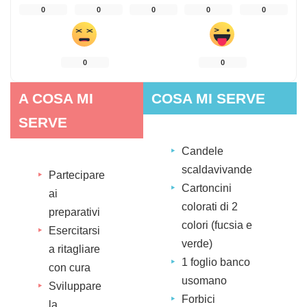
0
0
0
0
0
0
0
A COSA MI
COSA MI SERVE
SERVE
Candele
scaldavivande
Partecipare
Cartoncini
ai
colorati di 2
preparativi
colori (fucsia e
Esercitarsi
verde)
a ritagliare
1 foglio banco
con cura
usomano
Sviluppare
Forbici
la