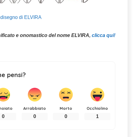
l disegno di ELVIRA
nificato e onomastico del nome ELVIRA,
clicca qui!
ne pensi?
noiato
Arrabbiato
Morto
Occhiolino
0
0
0
1