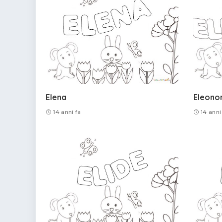
Elena
Eleono
14 anni fa
14 anni