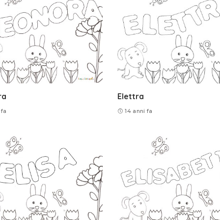
ra
Elettra
 fa
14 anni fa