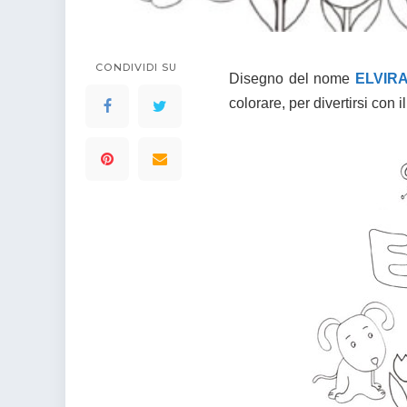
colorare
Indovinelli per bambini
Supereroi da colorare
DIsegni di Avengers da
CONDIVIDI SU
Disegno del nome
ELVIR
colorare
colorare, per divertirsi con 
Disegni per il catechismo
Disegni Kawaii da
colorare