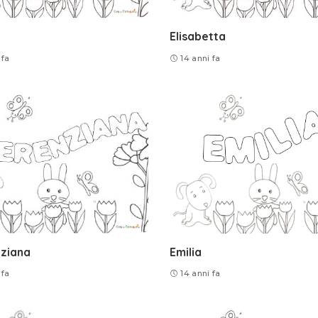
Elisabetta
 fa
14 anni fa
ziana
Emilia
 fa
14 anni fa