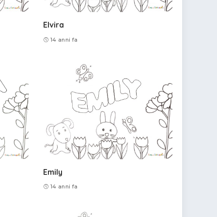
Elvira
14 anni fa
Emily
14 anni fa