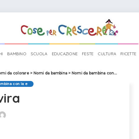
HI
BAMBINO
SCUOLA
EDUCAZIONE
FESTE
CULTURA
RICETTE
mi da colorare
>
Nomi da bambina
>
Nomi da bambina con la e
>
Elvira
mbina con la e
vira