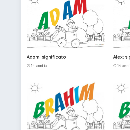
Adam: significato
Alex: s
14 anni fa
14 anni