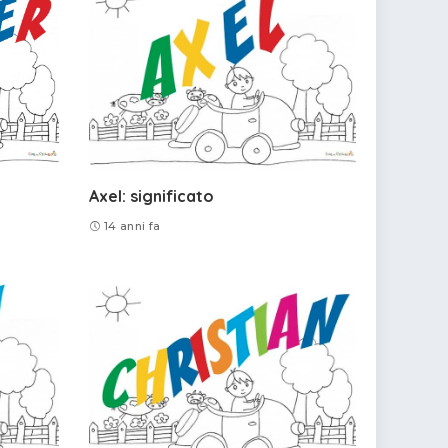
Axel: significato
14 anni fa