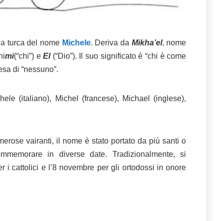
gua turca del nome
Michele
. Deriva da
Mikha’el
, nome
ni
mi
(“chi”) e
El
(“Dio”). Il suo significato è “chi è come
tesa di “nessuno”.
ele (italiano), Michel (francese), Michael (inglese),
erose vairanti, il nome è stato portato da più santi o
mmemorare in diverse date. Tradizionalmente, si
r i cattolici e l’8 novembre per gli ortodossi in onore