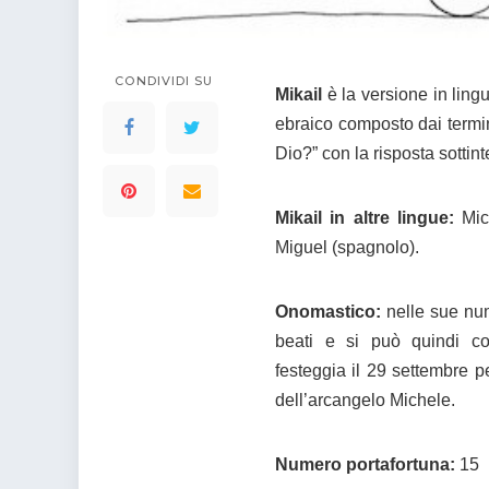
colorare
Indovinelli per bambini
Supereroi da colorare
DIsegni di Avengers da
CONDIVIDI SU
Mikail
è la versione in lin
colorare
ebraico composto dai termi
Disegni per il catechismo
Dio?” con la risposta sottin
Disegni Kawaii da
colorare
Mikail in altre lingue:
Mich
Miguel (spagnolo).
Onomastico:
nelle sue num
beati e si può quindi co
festeggia il 29 settembre pe
dell’arcangelo Michele.
Numero portafortuna:
15