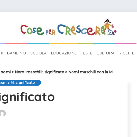
HI
BAMBINO
SCUOLA
EDUCAZIONE
FESTE
CULTURA
RICETTE
i nomi
>
Nomi maschili: significato
>
Nomi maschili con la M: significato
on la M: significato
significato