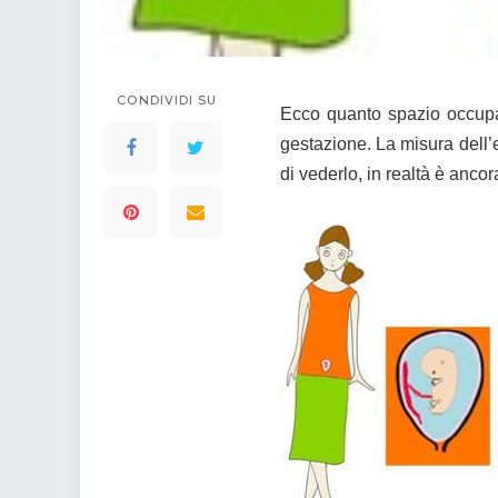
colorare
Indovinelli per bambini
Supereroi da colorare
DIsegni di Avengers da
colorare
CONDIVIDI SU
Ecco quanto spazio occupa,
Disegni per il catechismo
gestazione. La misura dell’
Disegni Kawaii da
di vederlo, in realtà è ancor
colorare