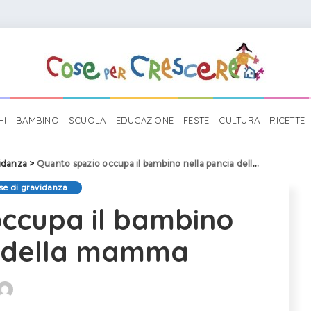
HI
BAMBINO
SCUOLA
EDUCAZIONE
FESTE
CULTURA
RICETTE
idanza
>
Quanto spazio occupa il bambino nella pancia della mamma
e di gravidanza
occupa il bambino
a della mamma