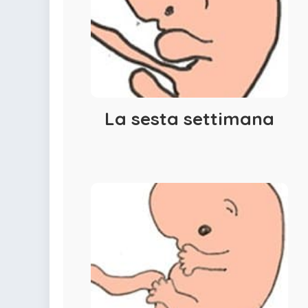
colorare
Indovinelli per bambini
Supereroi da colorare
DIsegni di Avengers da
colorare
Disegni per il catechismo
Disegni Kawaii da
La sesta settimana
colorare