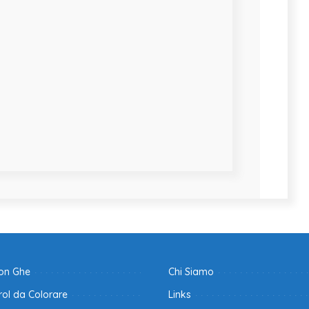
con Ghe
Chi Siamo
ol da Colorare
Links