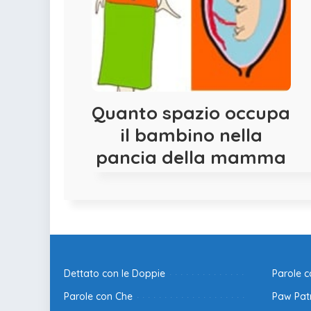
Quanto spazio occupa
il bambino nella
pancia della mamma
Dettato con le Doppie
Parole 
Parole con Che
Paw Patr