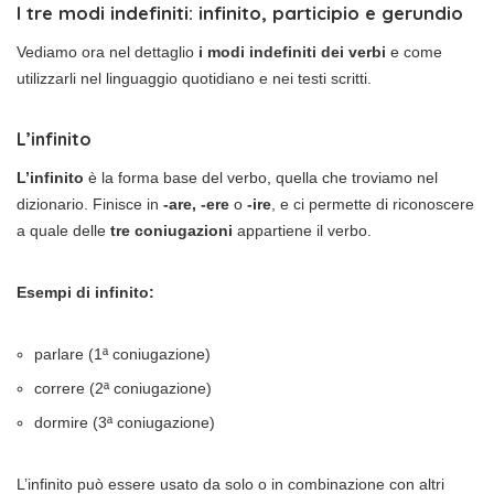
I tre modi indefiniti: infinito, participio e gerundio
Vediamo ora nel dettaglio
i modi indefiniti dei verbi
e come
utilizzarli nel linguaggio quotidiano e nei testi scritti.
L’infinito
L’infinito
è la forma base del verbo, quella che troviamo nel
dizionario. Finisce in
-are, -ere
o
-ire
, e ci permette di riconoscere
a quale delle
tre coniugazioni
appartiene il verbo.
Esempi di infinito:
parlare (1ª coniugazione)
correre (2ª coniugazione)
dormire (3ª coniugazione)
L’infinito può essere usato da solo o in combinazione con altri