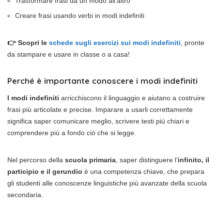
Trasformare frasi da un modo all’altro
Creare frasi usando verbi in modi indefiniti
👉 Scopri le
schede sugli esercizi sui modi indefiniti
, pronte
da stampare e usare in classe o a casa!
Perché è importante conoscere i modi indefiniti
I modi indefiniti
arricchiscono il linguaggio e aiutano a costruire
frasi più articolate e precise. Imparare a usarli correttamente
significa saper comunicare meglio, scrivere testi più chiari e
comprendere più a fondo ciò che si legge.
Nel percorso della
scuola primaria
, saper distinguere l’
infinito, il
participio e il gerundio
è una competenza chiave, che prepara
gli studenti alle conoscenze linguistiche più avanzate della scuola
secondaria.