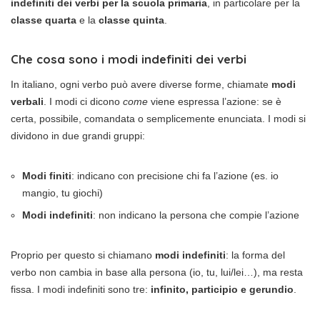
indefiniti dei verbi per la scuola primaria
, in particolare per la
classe quarta
e la
classe quinta
.
Che cosa sono i modi indefiniti dei verbi
In italiano, ogni verbo può avere diverse forme, chiamate
modi
verbali
. I modi ci dicono
come
viene espressa l’azione: se è
certa, possibile, comandata o semplicemente enunciata. I modi si
dividono in due grandi gruppi:
Modi finiti
: indicano con precisione chi fa l’azione (es. io
mangio, tu giochi)
Modi indefiniti
: non indicano la persona che compie l’azione
Proprio per questo si chiamano
modi indefiniti
: la forma del
verbo non cambia in base alla persona (io, tu, lui/lei…), ma resta
fissa. I modi indefiniti sono tre:
infinito, participio e gerundio
.