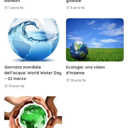
bambini
globale
1 anno fa
3 anni fa
Giornata mondiale
Ecologia: una vision
dell’acqua: World Water Day
d’insieme
– 22 marzo
15 anni fa
13 anni fa