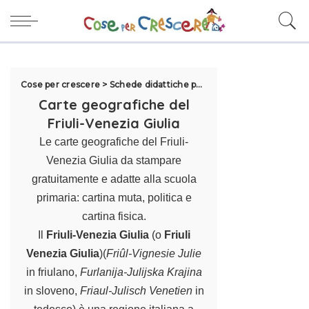
Cose per crescere
>
Schede didattiche per la scuola
>
Cartine per 
Carte geografiche del
Friuli-Venezia Giulia
Le carte geografiche del Friuli-
Venezia Giulia da stampare
gratuitamente e adatte alla scuola
primaria: cartina muta, politica e
cartina fisica.
Il
Friuli-Venezia Giulia
(o
Friuli
Venezia Giulia
)(
Friûl-Vignesie Julie
in friulano,
Furlanija-Julijska Krajina
in sloveno,
Friaul-Julisch Venetien
in