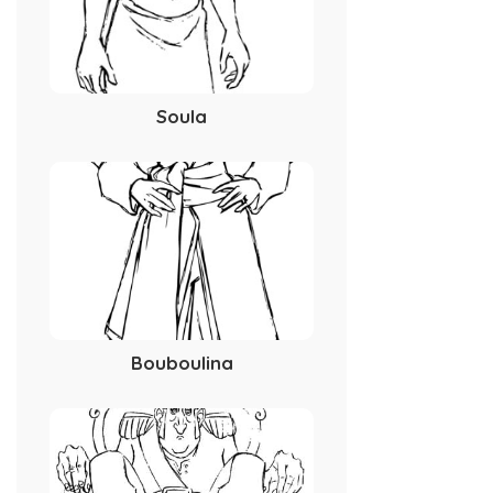
Soula
Bouboulina