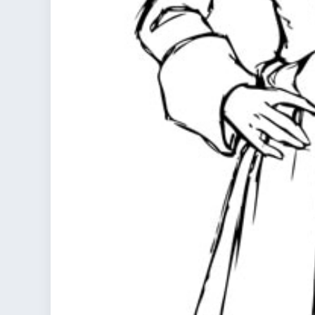
colorare
Indovinelli per bambini
Supereroi da colorare
DIsegni di Avengers da
colorare
Disegni per il catechismo
Disegni Kawaii da
colorare