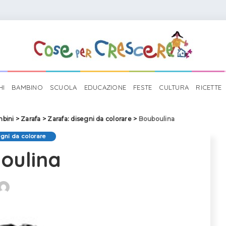
HI
BAMBINO
SCUOLA
EDUCAZIONE
FESTE
CULTURA
RICETTE
mbini
>
Zarafa
>
Zarafa: disegni da colorare
>
Bouboulina
egni da colorare
oulina