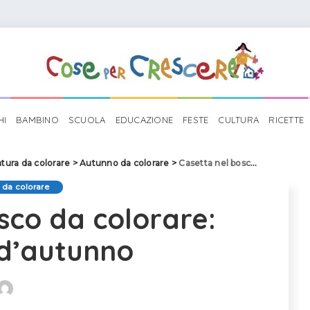
HI
BAMBINO
SCUOLA
EDUCAZIONE
FESTE
CULTURA
RICETTE
tura da colorare
>
Autunno da colorare
>
Casetta nel bosco da colorare: disegno d’autunno
 da colorare
sco da colorare:
d’autunno