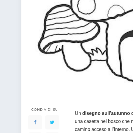
colorare
Indovinelli per bambini
Supereroi da colorare
DIsegni di Avengers da
colorare
Disegni per il catechismo
Disegni Kawaii da
colorare
CONDIVIDI SU
Un
disegno sull’autunno da
una casetta nel bosco che n
camino acceso all’interno.