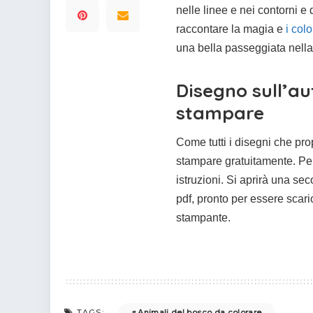
nelle linee e nei contorni e 
raccontare la magia e
i col
una bella passeggiata nella
Disegno sull’a
stampare
Come tutti i disegni che pr
stampare gratuitamente. Per 
istruzioni. Si aprirà una se
pdf, pronto per essere scar
stampante.
Animali del bosco da colorare
TAGS: