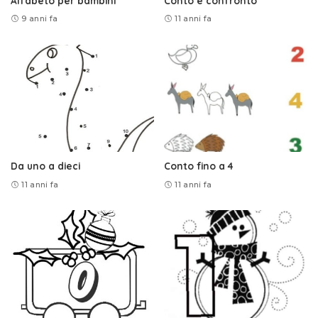
Alfabeto per bambini
Conto e confronto
9 anni fa
11 anni fa
Da uno a dieci
Conto fino a 4
11 anni fa
11 anni fa