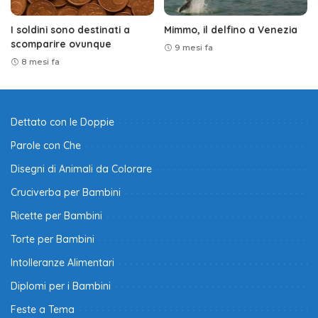
I soldini sono destinati a
Mimmo, il delfino a Venezia
scomparire ovunque
9 mesi fa
8 mesi fa
Dettato con le Doppie
Parole con Che
Disegni di Animali da Colorare
Cruciverba per Bambini
Ricette per Bambini
Torte per Bambini
Intolleranze Alimentari
Diplomi per i Bambini
Feste a Tema