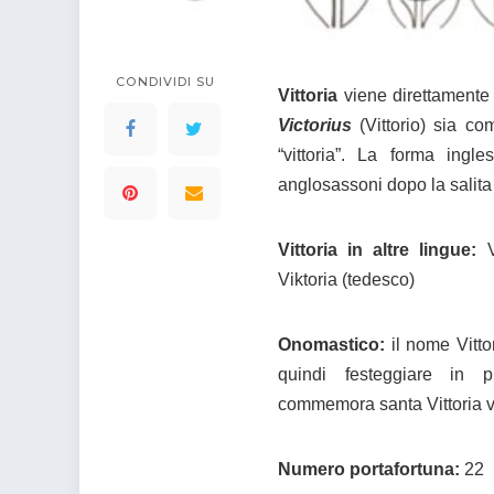
colorare
Indovinelli per bambini
Supereroi da colorare
DIsegni di Avengers da
CONDIVIDI SU
Vittoria
viene direttamente
colorare
Victorius
(Vittorio) sia co
Disegni per il catechismo
“vittoria”. La forma ingl
Disegni Kawaii da
anglosassoni dopo la salita 
colorare
Vittoria in altre lingue:
Vi
Viktoria (tedesco)
Onomastico:
il nome Vitto
quindi festeggiare in 
commemora santa Vittoria v
Numero portafortuna:
22