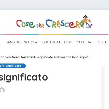
HI
BAMBINO
SCUOLA
EDUCAZIONE
FESTE
CULTURA
RICETTE
i nomi
>
Nomi femminili: significato
>
Nomi con la V: significato
>
Vittori
 V: significato
 significato