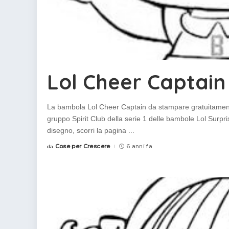
Lol Cheer Captain
La bambola Lol Cheer Captain da stampare gratuitament
gruppo Spirit Club della serie 1 delle bambole Lol Surpri
disegno, scorri la pagina
...
Cose per Crescere
6 anni fa
da
Posted
by