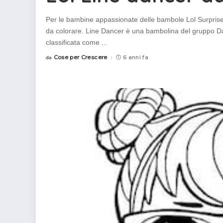
Per le bambine appassionate delle bambole Lol Surprise
da colorare. Line Dancer è una bambolina del gruppo Da
classificata come
...
Cose per Crescere
6 anni fa
da
Posted
by