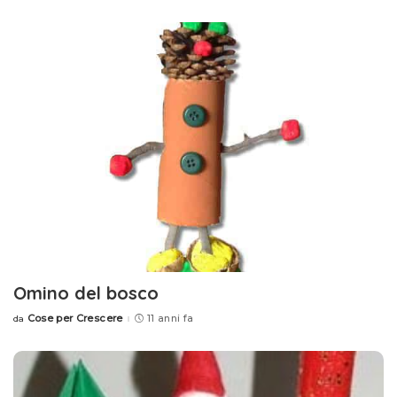
by
Omino del bosco
Cose per Crescere
11 anni fa
da
Posted
by