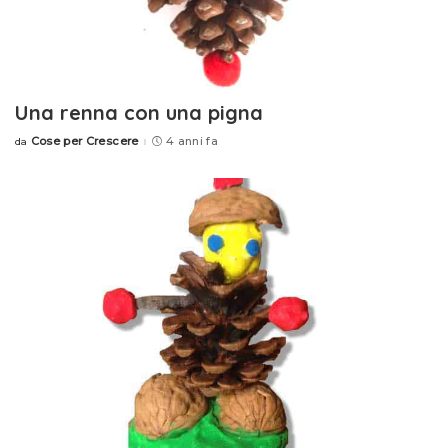
Una renna con una pigna
Cose per Crescere
4 anni fa
da
Posted
by