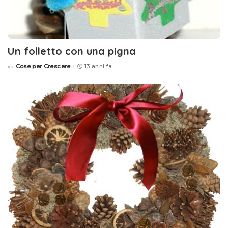
Un folletto con una pigna
Cose per Crescere
13 anni fa
da
Posted
by