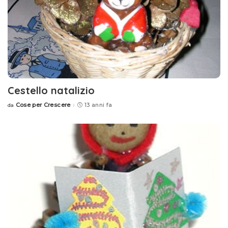
Cestello natalizio
Cose per Crescere
13 anni fa
da
Posted
by