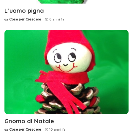
L’uomo pigna
Cose per Crescere
6 anni fa
da
Posted
by
Gnomo di Natale
Cose per Crescere
10 anni fa
da
Posted