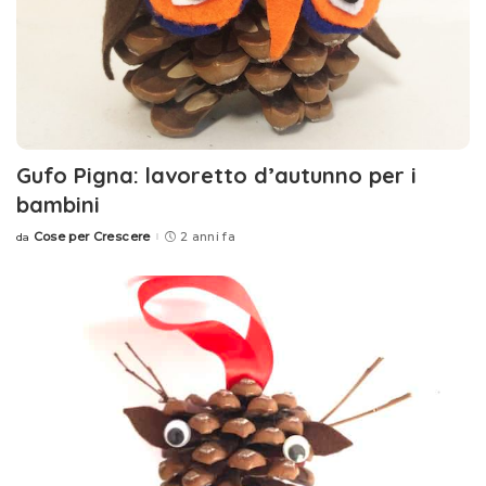
Gufo Pigna: lavoretto d’autunno per i
bambini
Cose per Crescere
2 anni fa
da
Posted
by