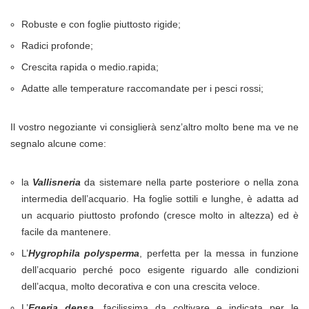
Robuste e con foglie piuttosto rigide;
Radici profonde;
Crescita rapida o medio.rapida;
Adatte alle temperature raccomandate per i pesci rossi;
Il vostro negoziante vi consiglierà senz’altro molto bene ma ve ne
segnalo alcune come:
la
Vallisneria
da sistemare nella parte posteriore o nella zona
intermedia dell’acquario. Ha foglie sottili e lunghe, è adatta ad
un acquario piuttosto profondo (cresce molto in altezza) ed è
facile da mantenere.
L’
Hygrophila polysperma
, perfetta per la messa in funzione
dell’acquario perché poco esigente riguardo alle condizioni
dell’acqua, molto decorativa e con una crescita veloce.
L’
Egeria densa
, facilissima da coltivare e indicata per le