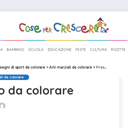
HI
BAMBINO
SCUOLA
EDUCAZIONE
FESTE
CULTURA
RICETTE
segni di sport da colorare
>
Arti marziali da colorare
>
Presa di judo da colorare
ali da colorare
do da colorare