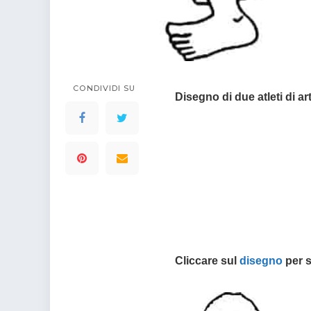
colorare
Indovinelli per bambini
Supereroi da colorare
DIsegni di Avengers da
colorare
Disegni per il catechismo
CONDIVIDI SU
Disegno di due atleti di art
Disegni Kawaii da
colorare
Cliccare sul
disegno
per s