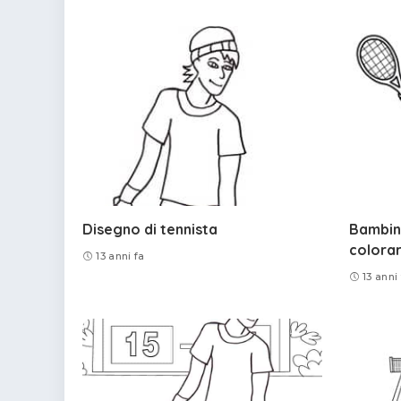
Disegno di tennista
Bambino
colora
13 anni fa
13 anni