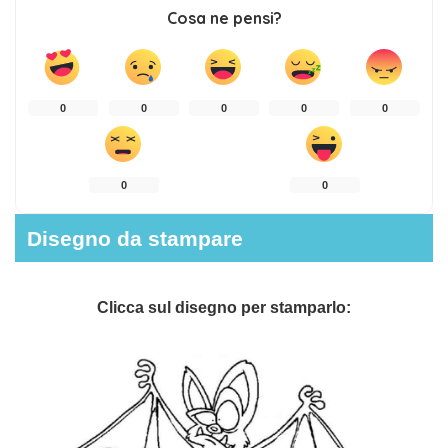
Cosa ne pensi?
0
0
0
0
0
0
0
Disegno da stampare
Clicca sul disegno per stamparlo: