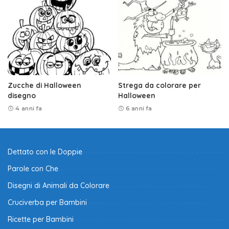
Zucche di Halloween
Strega da colorare per
disegno
Halloween
4 anni fa
6 anni fa
Dettato con le Doppie
Parole con Che
Disegni di Animali da Colorare
Cruciverba per Bambini
Ricette per Bambini