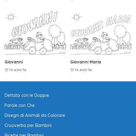
Giovanni
Giovanni Maria
14 anni fa
14 anni fa
Dettato con le Doppie
Parole con Che
Disegni di Animali da Colorare
Cruciverba per Bambini
Ricette per Bambini