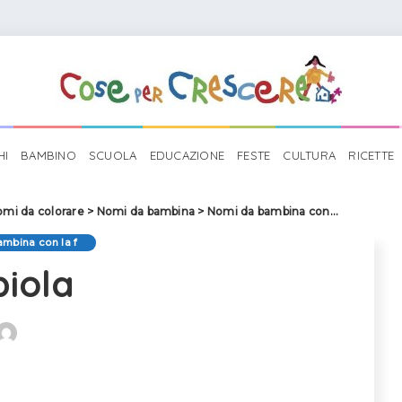
HI
BAMBINO
SCUOLA
EDUCAZIONE
FESTE
CULTURA
RICETTE
mi da colorare
>
Nomi da bambina
>
Nomi da bambina con la f
>
Fabiola
mbina con la f
biola