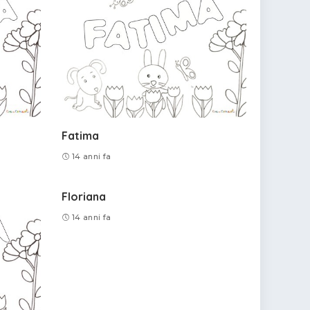
Fatima
14 anni fa
Floriana
14 anni fa