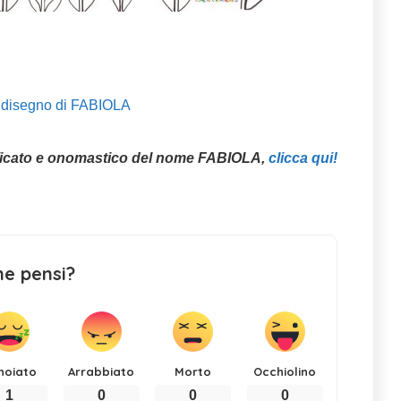
il disegno di FABIOLA
ficato e onomastico del nome FABIOLA,
clicca qui!
ne pensi?
noiato
Arrabbiato
Morto
Occhiolino
1
0
0
0