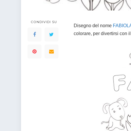
colorare
Indovinelli per bambini
Supereroi da colorare
DIsegni di Avengers da
CONDIVIDI SU
Disegno del nome
FABIOL
colorare
colorare, per divertirsi con 
Disegni per il catechismo
Disegni Kawaii da
colorare