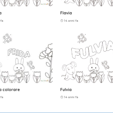
a
Flavia
 fa
14 anni fa
a colorare
Fulvia
 fa
14 anni fa