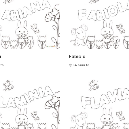
a
Fabiola
 fa
14 anni fa