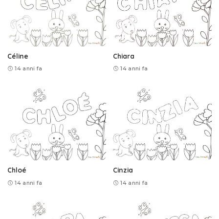
Céline
Chiara
14 anni fa
14 anni fa
Chloé
Cinzia
14 anni fa
14 anni fa