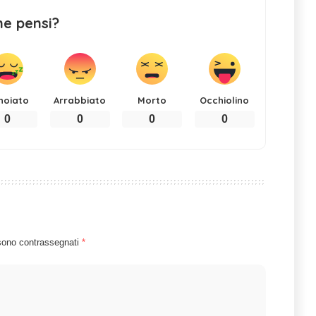
ne pensi?
noiato
Arrabbiato
Morto
Occhiolino
0
0
0
0
 sono contrassegnati
*