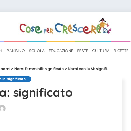
HI
BAMBINO
SCUOLA
EDUCAZIONE
FESTE
CULTURA
RICETTE
i nomi
>
Nomi femminili: significato
>
Nomi con la M: significato
>
Maria 
 M: significato
a: significato