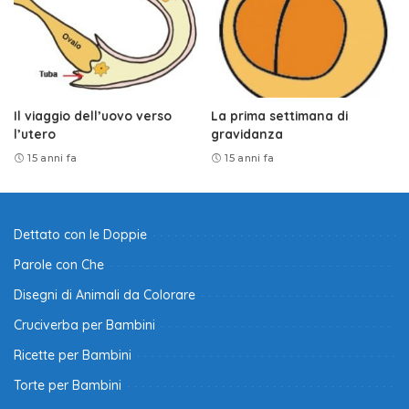
Il viaggio dell’uovo verso
La prima settimana di
l’utero
gravidanza
15 anni fa
15 anni fa
Dettato con le Doppie
Parole con Che
Disegni di Animali da Colorare
Cruciverba per Bambini
Ricette per Bambini
Torte per Bambini