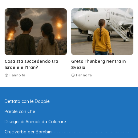
Cosa sta succedendo tra
Greta Thunberg rientra in
Israele e l’Iran?
Svezia
1 anno fa
1 anno fa
Dettato con le Doppie
Parole con Che
Disegni di Animali da Colorare
Cruciverba per Bambini