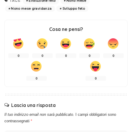
Evoluzione feto
Nono mese
TAGS:
Nono mese gravidanza
Sviluppo feto
Cosa ne pensi?
0
0
0
0
0
0
0
Lascia una risposta
Il tuo indirizzo email non sarà pubblicato.
I campi obbligatori sono
contrassegnati
*