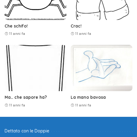
Che schifo!
Crac!
11 anni fa
11 anni fa
Ma… che sapore ha?
La mano bavosa
11 anni fa
11 anni fa
Dettato con le Doppie