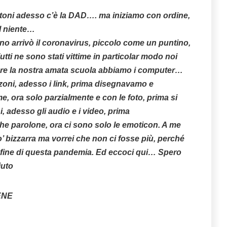
ttoni adesso c’è la DAD…. ma iniziamo con ordine,
l niente…
orno arrivò il coronavirus, piccolo come un puntino,
tti ne sono stati vittime in particolar modo noi
ere la nostra amata scuola abbiamo i computer…
oni, adesso i link, prima disegnavamo e
e, ora solo parzialmente e con le foto, prima si
, adesso gli audio e i video, prima
parolone, ora ci sono solo le emoticon. A me
’ bizzarra ma vorrei che non ci fosse più, perché
 fine di questa pandemia. Ed eccoci qui… Spero
iuto
ENE