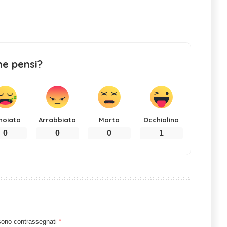
ne pensi?
noiato
Arrabbiato
Morto
Occhiolino
0
0
0
1
 sono contrassegnati
*