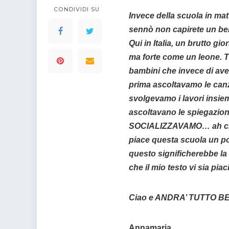
colorare
CONDIVIDI SU
Indovinelli per bambini
Invece della scuola in ma
Supereroi da colorare
sennò non capirete un be
DIsegni di Avengers da
Qui in Italia, un brutto gi
colorare
ma forte come un leone. Tu
Disegni per il catechismo
bambini che invece di av
Disegni Kawaii da
prima ascoltavamo le canz
colorare
svolgevamo i lavori insiem
ascoltavano le spiegazioni
SOCIALIZZAVAMO… ah che 
piace questa scuola un po
questo significherebbe la
che il mio testo vi sia piac
Ciao e ANDRA’ TUTTO B
Annamaria