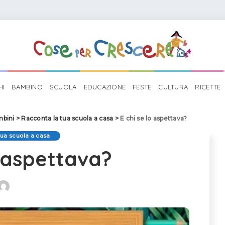
HI
BAMBINO
SCUOLA
EDUCAZIONE
FESTE
CULTURA
RICETTE
mbini
>
Racconta la tua scuola a casa
>
E chi se lo aspettava?
tua scuola a casa
o aspettava?