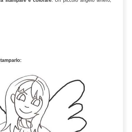
da stampare e colorare
. Un piccolo angelo tenero,
tamparlo: