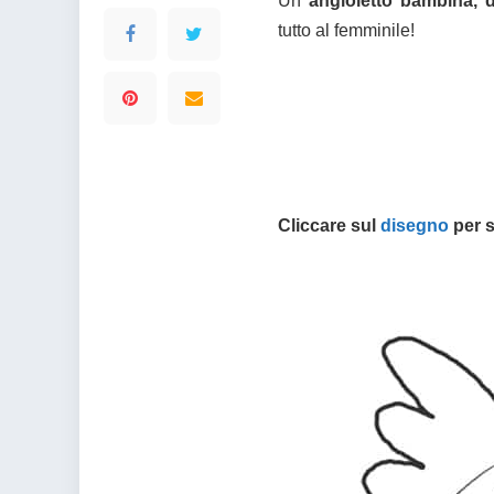
Un
angioletto bambina, 
tutto al femminile!
Cliccare sul
disegno
per s