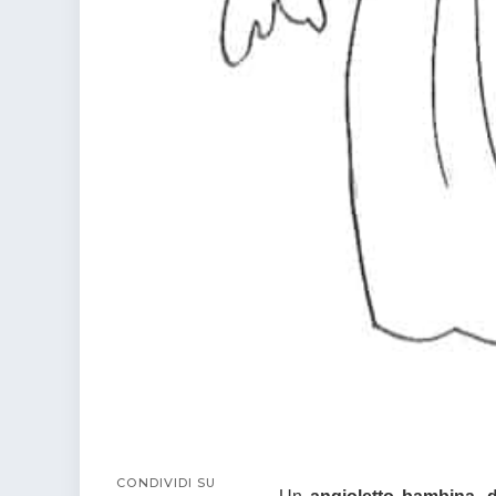
colorare
Indovinelli per bambini
Supereroi da colorare
DIsegni di Avengers da
colorare
Disegni per il catechismo
Disegni Kawaii da
colorare
CONDIVIDI SU