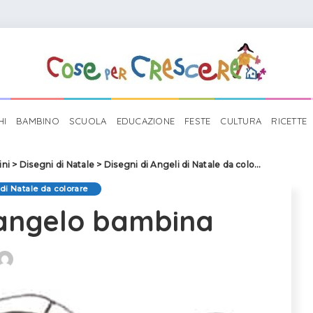
HI
BAMBINO
SCUOLA
EDUCAZIONE
FESTE
CULTURA
RICETTE
ini
>
Disegni di Natale
>
Disegni di Angeli di Natale da colorare
>
Disegn
 di Natale da colorare
 angelo bambina