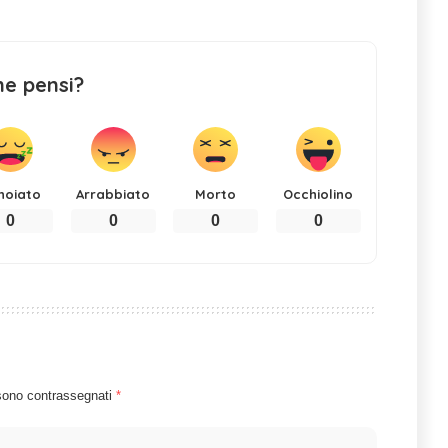
ne pensi?
noiato
Arrabbiato
Morto
Occhiolino
0
0
0
0
 sono contrassegnati
*