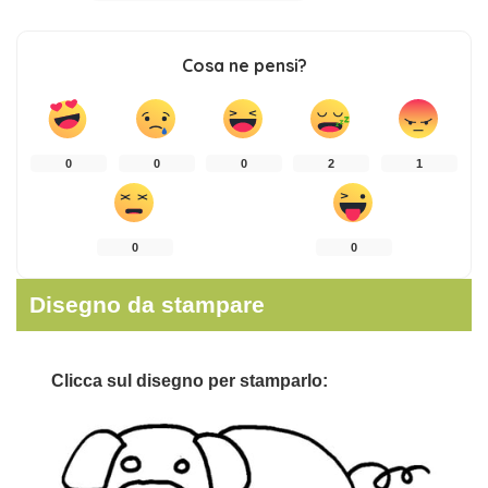
Cosa ne pensi?
0
0
0
2
1
0
0
Disegno da stampare
Clicca sul disegno per stamparlo: