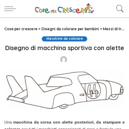
Cose per crescere
>
Disegni da colorare per bambini
>
Mezzi di trasporto da colorare
Macchine da colorare
Disegno di macchina sportiva con alette
Una
macchina da corsa con alette posteriori, da stampare e
colorare
per tutti i maschietti appassionati di gare e formula uno.